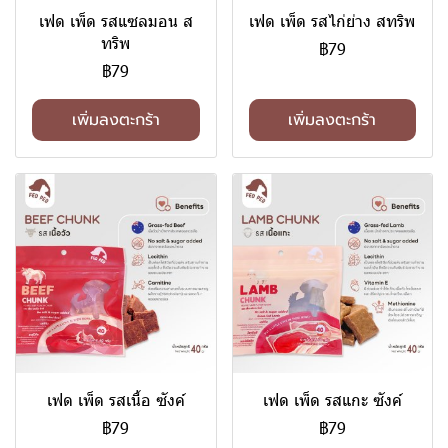
เฟด เพ็ด รสแซลมอน ส
เฟด เพ็ด รสไก่ย่าง สทริพ
ทริพ
฿79
฿79
เพิ่มลงตะกร้า
เพิ่มลงตะกร้า
เฟด เพ็ด รสเนื้อ ซังค์
เฟด เพ็ด รสแกะ ซังค์
฿79
฿79