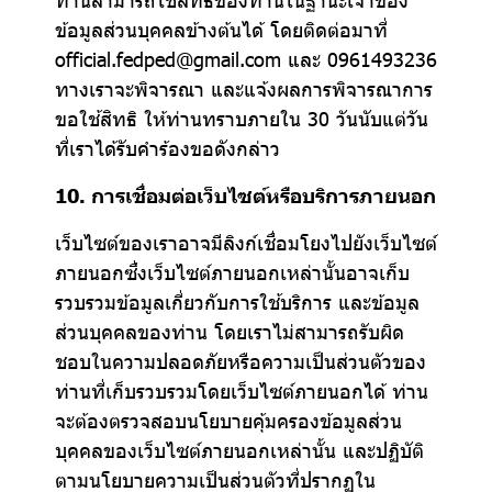
ข้อมูลส่วนบุคคลข้างต้นได้ โดยติดต่อมาที่
official.fedped@gmail.com และ 0961493236
ทางเราจะพิจารณา และแจ้งผลการพิจารณาการ
ขอใช้สิทธิ ให้ท่านทราบภายใน 30 วันนับแต่วัน
ที่เราได้รับคำร้องขอดังกล่าว
10. การเชื่อมต่อเว็บไซต์หรือบริการภายนอก
เว็บไซต์ของเราอาจมีลิงก์เชื่อมโยงไปยังเว็บไซต์
ภายนอกซึ่งเว็บไซต์ภายนอกเหล่านั้นอาจเก็บ
รวบรวมข้อมูลเกี่ยวกับการใช้บริการ และข้อมูล
ส่วนบุคคลของท่าน โดยเราไม่สามารถรับผิด
ชอบในความปลอดภัยหรือความเป็นส่วนตัวของ
ท่านที่เก็บรวบรวมโดยเว็บไซต์ภายนอกได้ ท่าน
จะต้องตรวจสอบนโยบายคุ้มครองข้อมูลส่วน
บุคคลของเว็บไซต์ภายนอกเหล่านั้น และปฏิบัติ
ตามนโยบายความเป็นส่วนตัวที่ปรากฏใน