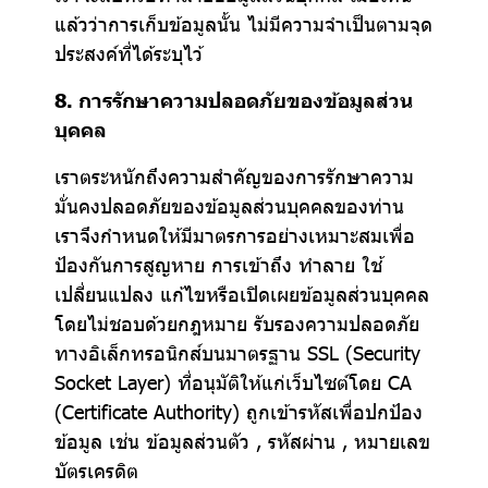
แล้วว่าการเก็บข้อมูลนั้น ไม่มีความจำเป็นตามจุด
ประสงค์ที่ได้ระบุไว้
8. การรักษาความปลอดภัยของข้อมูลส่วน
บุคคล
เราตระหนักถึงความสำคัญของการรักษาความ
มั่นคงปลอดภัยของข้อมูลส่วนบุคคลของท่าน
เราจึงกำหนดให้มีมาตรการอย่างเหมาะสมเพื่อ
ป้องกันการสูญหาย การเข้าถึง ทำลาย ใช้
เปลี่ยนแปลง แก้ไขหรือเปิดเผยข้อมูลส่วนบุคคล
โดยไม่ชอบด้วยกฎหมาย รับรองความปลอดภัย
ทางอิเล็กทรอนิกส์บนมาตรฐาน SSL (Security
Socket Layer) ที่อนุมัติให้แก่เว็บไซต์โดย CA
(Certificate Authority) ถูกเข้ารหัสเพื่อปกป้อง
ข้อมูล เช่น ข้อมูลส่วนตัว , รหัสผ่าน , หมายเลข
บัตรเครดิต