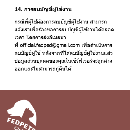
14. การลบบัญชีผู้ใช้งาน
กรณีที่ผู้ใช้ต้องการลบบัญชีผู้ใช้งาน สามารถ
แจ้งเราเพื่อร้องขอการลบบัญชีผู้ใช้งานได้ตลอด
เวลา โดยการส่งอีเมลมา
ที่ official.fedped@gmail.com เพื่อดำเนินการ
ลบบัญชีผู้ใช้ หลังจากที่ได้ลบบัญชีผู้ใช้งานแล้ว
ข้อมูลส่วนบุคคลของคุณในเซิร์ฟเวอร์จะถูกล้าง
ออกและไม่สามารถกู้คืนได้